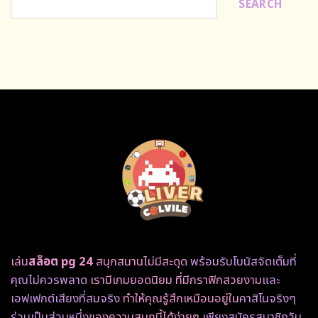
SEARCH
เล่น
สล็อต pg 24
สนุกสนานไม่มีสะดุด
พร้อมรับโบนัสจัดเต็มที่
คุณไม่ควรพลาด
เรามีเกมยอดนิยม ที่มีกราฟิกสวยงาม
และ
เอฟเฟกต์เสียงที่สมจริง
ทำให้คุณรู้สึกเหมือนอยู่ใน
คาสิโนจริงๆ
ร่วมเป็นส่วนหนึ่ง
ของความสนุกนี้ได้ง่ายๆ
เพียงสมัครสมาชิกวัน